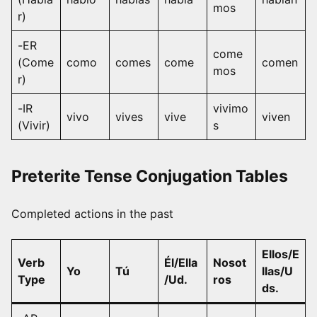
mos
r)
-ER
come
(Come
como
comes
come
comen
mos
r)
-IR
vivimo
vivo
vives
vive
viven
(Vivir)
s
Preterite Tense Conjugation Tables
Completed actions in the past
Ellos/E
Verb
Él/Ella
Nosot
Yo
Tú
llas/U
Type
/Ud.
ros
ds.