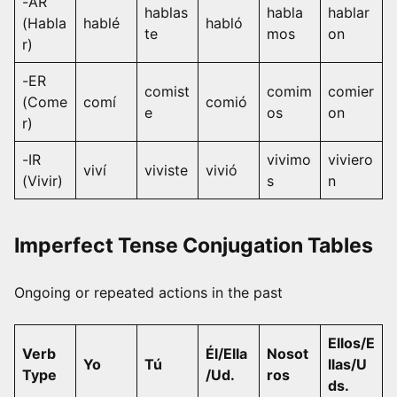
-AR
hablas
habla
hablar
(Habla
hablé
habló
te
mos
on
r)
-ER
comist
comim
comier
(Come
comí
comió
e
os
on
r)
-IR
vivimo
viviero
viví
viviste
vivió
(Vivir)
s
n
Imperfect Tense Conjugation Tables
Ongoing or repeated actions in the past
Ellos/E
Verb
Él/Ella
Nosot
Yo
Tú
llas/U
Type
/Ud.
ros
ds.