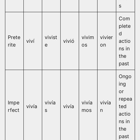
s
Com
plete
d
Prete
vivist
vivim
vivier
viví
vivió
actio
rite
e
os
on
ns in
the
past
Ongo
ing
or
repea
Impe
vivía
vivía
vivía
vivía
vivía
ted
rfect
s
mos
n
actio
ns in
the
past