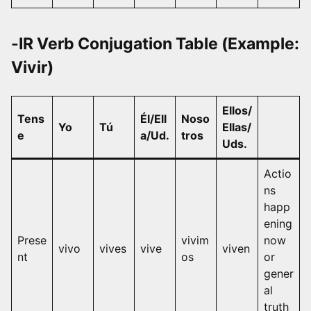
-IR Verb Conjugation Table (Example:
Vivir)
Ellos/
Tens
Él/Ell
Noso
Yo
Tú
Ellas/
e
a/Ud.
tros
Uds.
Actio
ns
happ
ening
Prese
vivim
now
vivo
vives
vive
viven
nt
os
or
gener
al
truth