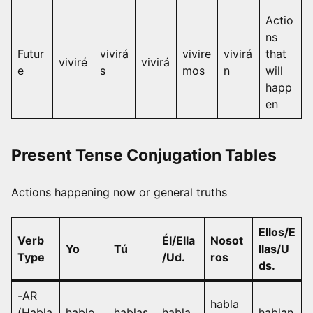
Actio
ns
Futur
vivirá
vivire
vivirá
that
viviré
vivirá
e
s
mos
n
will
happ
en
Present Tense Conjugation Tables
Actions happening now or general truths
Ellos/E
Verb
Él/Ella
Nosot
Yo
Tú
llas/U
Type
/Ud.
ros
ds.
-AR
habla
(Habla
hablo
hablas
habla
hablan