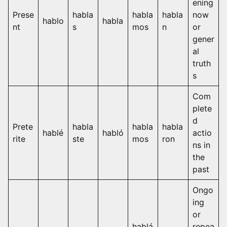
ening
Prese
habla
habla
habla
now
hablo
habla
nt
s
mos
n
or
gener
al
truth
s
Com
plete
d
Prete
habla
habla
habla
hablé
habló
actio
rite
ste
mos
ron
ns in
the
past
Ongo
ing
or
hablá
repea