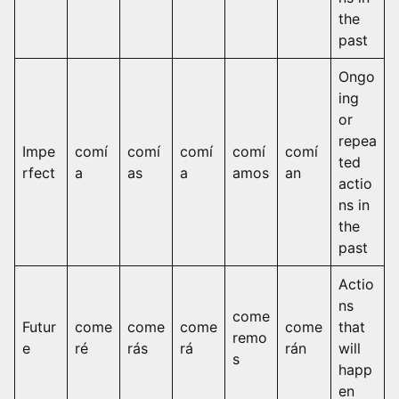
the
past
Ongo
ing
or
repea
Impe
comí
comí
comí
comí
comí
ted
rfect
a
as
a
amos
an
actio
ns in
the
past
Actio
ns
come
Futur
come
come
come
come
that
remo
e
ré
rás
rá
rán
will
s
happ
en