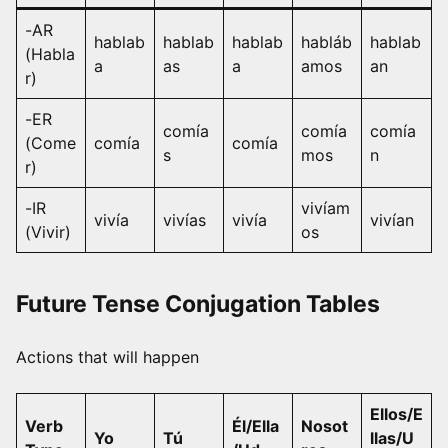
-AR
hablab
hablab
hablab
habláb
hablab
(Habla
a
as
a
amos
an
r)
-ER
comía
comía
comía
(Come
comía
comía
s
mos
n
r)
-IR
vivíam
vivía
vivías
vivía
vivían
(Vivir)
os
Future Tense Conjugation Tables
Actions that will happen
Ellos/E
Verb
Él/Ella
Nosot
Yo
Tú
llas/U