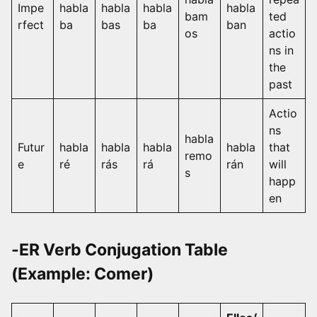
Impe
habla
habla
habla
habla
bam
ted
rfect
ba
bas
ba
ban
os
actio
ns in
the
past
Actio
ns
habla
Futur
habla
habla
habla
habla
that
remo
e
ré
rás
rá
rán
will
s
happ
en
-ER Verb Conjugation Table
(Example: Comer)