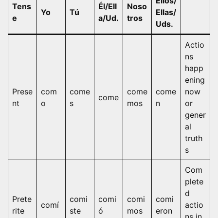
Ellos/
Tens
Él/Ell
Noso
Yo
Tú
Ellas/
e
a/Ud.
tros
Uds.
Actio
ns
happ
ening
Prese
com
come
come
come
now
come
nt
o
s
mos
n
or
gener
al
truth
s
Com
plete
d
Prete
comi
comi
comi
comi
comí
actio
rite
ste
ó
mos
eron
ns in