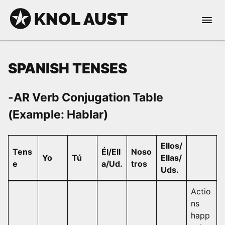
Skip to Content
Open 
KNOL AUST
SPANISH TENSES
-AR Verb Conjugation Table
(Example: Hablar)
nable dark mode
Ellos/
Tens
Él/Ell
Noso
Yo
Tú
Ellas/
e
a/Ud.
tros
Uds.
Actio
ns
happ